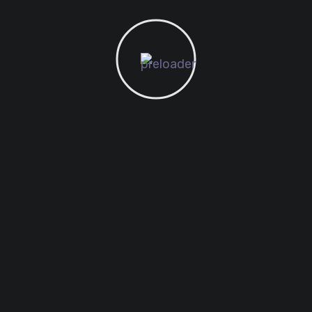
am. Illum cetero vocent ei vim, case regione
 quem munere lobortis. Duis aute irure dolor in
it esse cillum.
CONTACT US
Drop Us a Line
Programs provi patient peace mind when option.