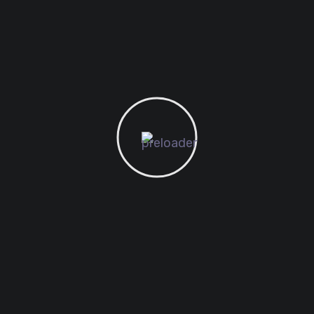
Scientifically Proven Progress
Digital PR
+447856448327
SAÇAKLIZADE MAH. 56010. SK. 3.BLOK NO: 10C İÇ
KAPI NO: 17 ONİKİŞUBAT / KAHRAMANMARAŞ